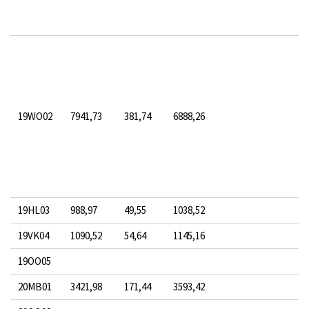
19WO02
7941,73
381,74
6888,26
19HL03
988,97
49,55
1038,52
19VK04
1090,52
54,64
1145,16
19OO05
20MB01
3421,98
171,44
3593,42