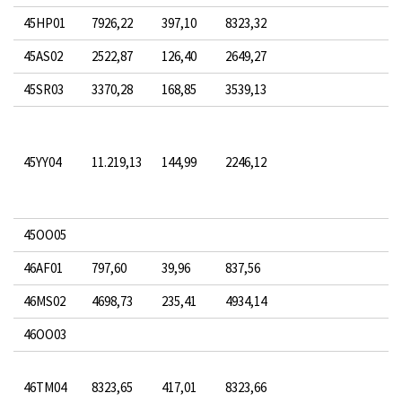
45HP01
7926,22
397,10
8323,32
45AS02
2522,87
126,40
2649,27
45SR03
3370,28
168,85
3539,13
45YY04
11.219,13
144,99
2246,12
45OO05
46AF01
797,60
39,96
837,56
46MS02
4698,73
235,41
4934,14
46OO03
46TM04
8323,65
417,01
8323,66