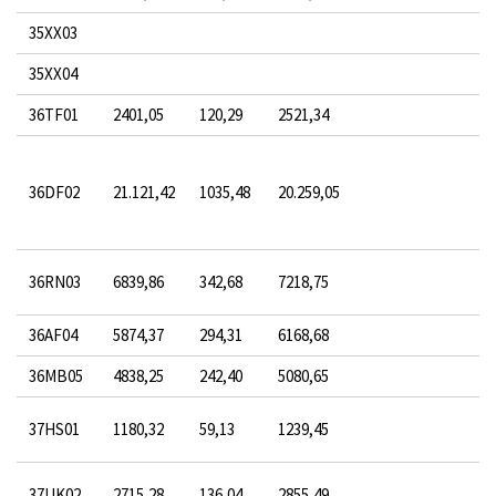
35XX03
35XX04
36TF01
2401,05
120,29
2521,34
36DF02
21.121,42
1035,48
20.259,05
36RN03
6839,86
342,68
7218,75
36AF04
5874,37
294,31
6168,68
36MB05
4838,25
242,40
5080,65
37HS01
1180,32
59,13
1239,45
37UK02
2715,28
136,04
2855,49