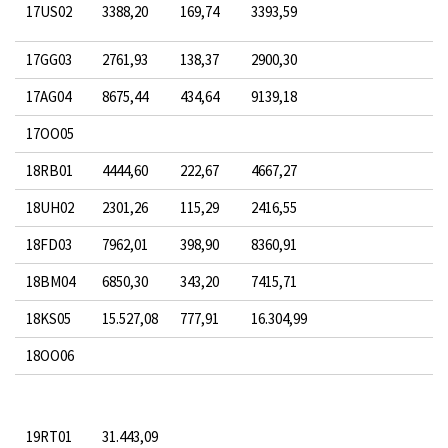
17US02
3388,20
169,74
3393,59
17GG03
2761,93
138,37
2900,30
17AG04
8675,44
434,64
9139,18
17OO05
18RB01
4444,60
222,67
4667,27
18UH02
2301,26
115,29
2416,55
18FD03
7962,01
398,90
8360,91
18BM04
6850,30
343,20
7415,71
18KS05
15.527,08
777,91
16.304,99
18OO06
19RT01
31.443,09