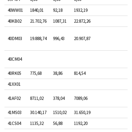
40WW01
1840,01
92,18
1932,19
40KB02
21.702,76
1087,31
22.872,26
40DM03
19.888,74
996,43
20.907,87
40CM04
40RK05
775,68
38,86
814,54
41XX01
41AF02
8711,02
378,04
7089,06
41MS03
30.140,17
1510,02
31.650,19
41CS04
1135,32
56,88
1192,20