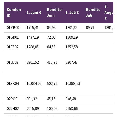
1.
Kunden-
Rendite
Rendite
1. Juni €
1. Juli €
Augus
ID
Juni
Juli
€
01ZB00
1715,41
85,94
1801,35
89,71
1891,06
01GR01
1437,19
72,00
1509,19
01FS02
1288,05
64,53
1352,58
01UJ03
8301,52
415,91
8307,43
01SK04
10.034,06
502,71
10.083,93
02RO01
901,32
45,16
946,48
02JH02
2015,09
100,96
2153,66