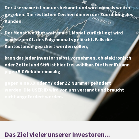
Der Username ist nur uns bekannt und wird niemals weiter
gegeben. Die restlichen Zeichen dienen der Zuordnung des
Kunden.
Der Monat welcher weiter als 1 Monat zurück liegt wird
immer zum 01. des Folgemonats gelöscht. Falls die
Kontostände gesichert werden sollen,
kann das jeder Investor selbst vornehmen, ob elektronisch
oder Zettel und Stift ist hier frei wählbar. Die User ID kann
jegen 5 € Gebühr einmalig
gegen eine XX oder YY oder ZZ Nummer geändert
werden.
Die USER ID wird von uns versandt und braucht
nicht angefordert werden.
Das Ziel vieler unserer Investoren...