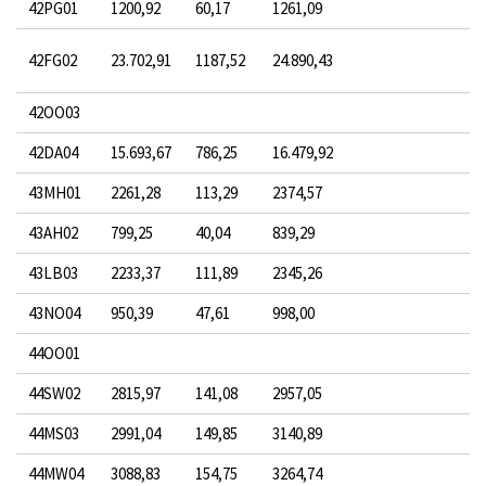
42PG01
1200,92
60,17
1261,09
42FG02
23.702,91
1187,52
24.890,43
42OO03
42DA04
15.693,67
786,25
16.479,92
43MH01
2261,28
113,29
2374,57
43AH02
799,25
40,04
839,29
43LB03
2233,37
111,89
2345,26
43NO04
950,39
47,61
998,00
44OO01
44SW02
2815,97
141,08
2957,05
44MS03
2991,04
149,85
3140,89
44MW04
3088,83
154,75
3264,74