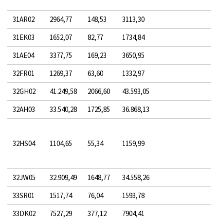
31AR02
2964,77
148,53
3113,30
31EK03
1652,07
82,77
1734,84
31AE04
3377,75
169,23
3650,95
32FR01
1269,37
63,60
1332,97
32GH02
41.249,58
2066,60
43.593,05
32AH03
33.540,28
1725,85
36.868,13
32HS04
1104,65
55,34
1159,99
32JW05
32.909,49
1648,77
34.558,26
33SR01
1517,74
76,04
1593,78
33DK02
7527,29
377,12
7904,41