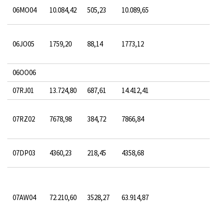
06MO04
10.084,42
505,23
10.089,65
06JO05
1759,20
88,14
1773,12
06OO06
07RJ01
13.724,80
687,61
14.412,41
07RZ02
7678,98
384,72
7866,84
07DP03
4360,23
218,45
4358,68
07AW04
72.210,60
3528,27
63.914,87