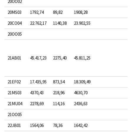
20OO02
20MS03
1792,74
89,82
1908,28
20CO04
22.762,17
1140,38
23.902,55
20OO05
21AB01
45.417,23
2275,40
45.811,25
21EF02
17.435,95
873,54
18.309,49
21MS03
4370,43
218,96
4630,70
21MU04
2278,69
114,16
2436,63
21OO05
22JB01
1564,06
78,36
1642,42