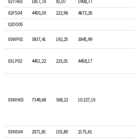
02TH03
1817,70
91,07
1908,77
02FS04
4450,30
222,96
4673,26
02OO05
03WP01
3837,41
192,25
3845,99
03LP02
4451,22
223,01
4458,17
03WH03
7349,68
368,22
10.227,10
03NS04
2071,81
103,80
2175,61