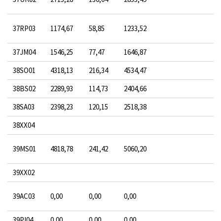
37RP03
1174,67
58,85
1233,52
37JM04
1546,25
77,47
1646,87
38SO01
4318,13
216,34
4534,47
38BS02
2289,93
114,73
2404,66
38SA03
2398,23
120,15
2518,38
38XX04
39MS01
4818,78
241,42
5060,20
39XX02
39AC03
0,00
0,00
0,00
39PI04
0,00
0,00
0,00