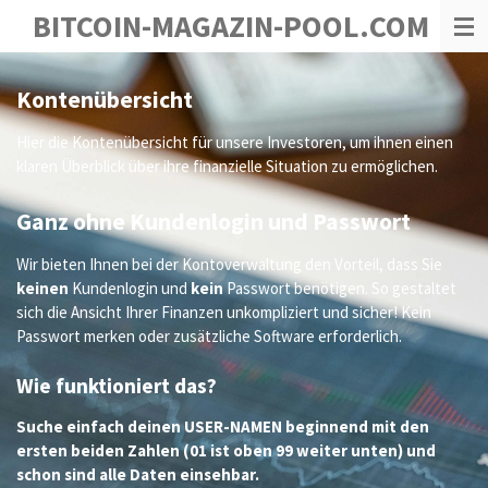
BITCOIN-MAGAZIN-POOL.COM
Zum
Hauptinhalt
springen
Kontenübersicht
Hier die Kontenübersicht für unsere Investoren, um ihnen einen
klaren Überblick über ihre finanzielle Situation zu ermöglichen.
Ganz ohne Kundenlogin und Passwort
Wir bieten Ihnen bei der Kontoverwaltung den Vorteil, dass Sie
keinen
Kundenlogin und
kein
Passwort benötigen. So gestaltet
sich die Ansicht Ihrer Finanzen unkompliziert und sicher! Kein
Passwort merken oder zusätzliche Software erforderlich.
Wie funktioniert das?
Suche einfach deinen USER-NAMEN beginnend mit den
ersten beiden Zahlen (01 ist oben 99 weiter unten) und
schon sind alle Daten einsehbar.