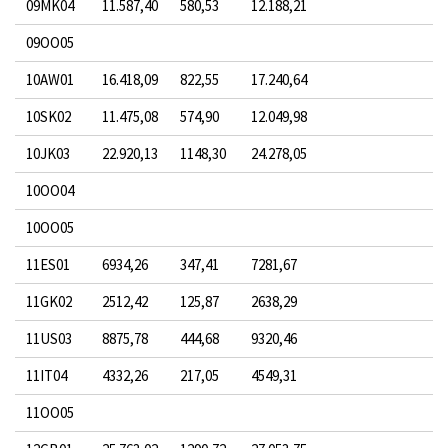
09MK04
11.587,40
580,53
12.188,21
09OO05
10AW01
16.418,09
822,55
17.240,64
10SK02
11.475,08
574,90
12.049,98
10JK03
22.920,13
1148,30
24.278,05
10OO04
10OO05
11ES01
6934,26
347,41
7281,67
11GK02
2512,42
125,87
2638,29
11US03
8875,78
444,68
9320,46
11IT04
4332,26
217,05
4549,31
11OO05