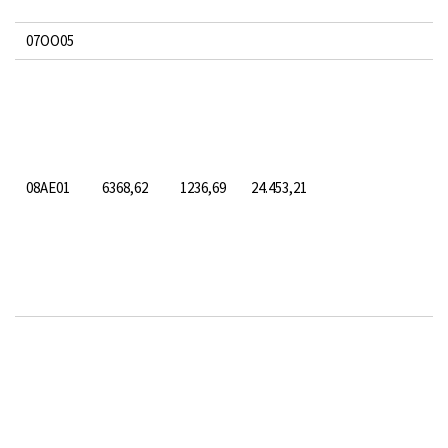
07OO05
08AE01
6368,62
1236,69
24.453,21