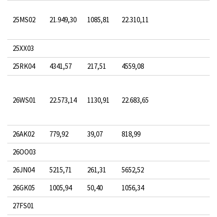
25MS02
21.949,30
1085,81
22.310,11
25XX03
25RK04
4341,57
217,51
4559,08
26WS01
22.573,14
1130,91
22.683,65
26AK02
779,92
39,07
818,99
26OO03
26JN04
5215,71
261,31
5652,52
26GK05
1005,94
50,40
1056,34
27FS01