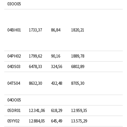
03OO05
04BH01
1733,37
86,84
1820,21
04PH02
1799,62
90,16
1889,78
04DS03
6478,33
324,56
6802,89
04TS04
8632,30
432,48
8705,30
04OO05
05DR01
12.341,06
618,29
12.959,35
05YY02
12.884,05
645,49
13.575,29